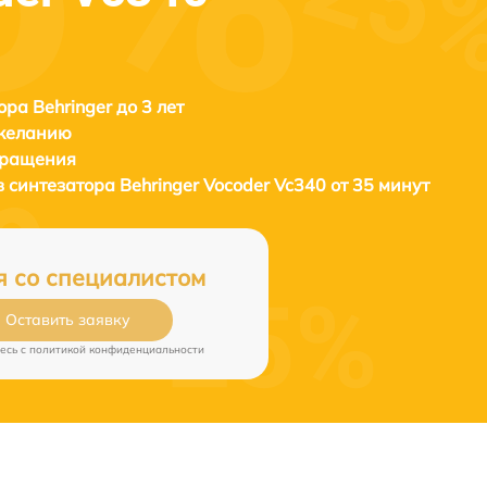
ора Behringer до 3 лет
 желанию
бращения
в синтезатора
Behringer Vocoder Vc340 от 35 минут
я со специалистом
Оставить заявку
есь c
политикой конфиденциальности