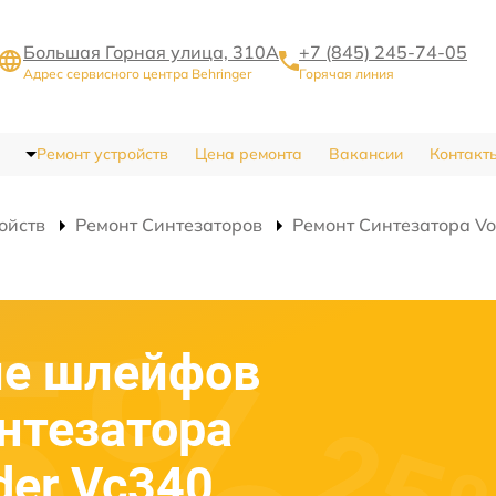
Большая Горная улица, 310А
+7 (845) 245-74-05
Адрес сервисного центра Behringer
Горячая линия
Ремонт устройств
Цена ремонта
Вакансии
Контакт
ойств
Ремонт Синтезаторов
Ремонт Синтезатора Vo
ие шлейфов
интезатора
der Vc340