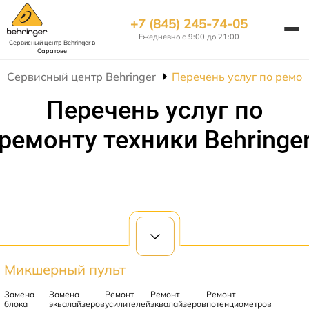
+7 (845) 245-74-05
Ежедневно с 9:00 до 21:00
Сервисный центр Behringer
в
Саратове
Сервисный центр Behringer
Перечень услуг по ремон
Перечень услуг по
ремонту техники Behringe
Микшерный пульт
Замена
Замена
Ремонт
Ремонт
Ремонт
блока
эквалайзеров
усилителей
эквалайзеров
потенциометров