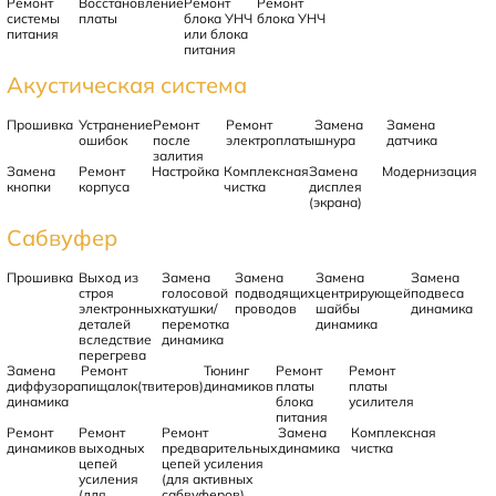
Ремонт
Восстановление
Ремонт
Ремонт
системы
платы
блока УНЧ
блока УНЧ
питания
или блока
питания
Акустическая система
Прошивка
Устранение
Ремонт
Ремонт
Замена
Замена
ошибок
после
электроплаты
шнура
датчика
залития
Замена
Ремонт
Настройка
Комплексная
Замена
Модернизация
кнопки
корпуса
чистка
дисплея
(экрана)
Сабвуфер
Прошивка
Выход из
Замена
Замена
Замена
Замена
строя
голосовой
подводящих
центрирующей
подвеса
электронных
катушки/
проводов
шайбы
динамика
деталей
перемотка
динамика
вследствие
динамика
перегрева
Замена
Ремонт
Тюнинг
Ремонт
Ремонт
диффузора
пищалок(твитеров)
динамиков
платы
платы
динамика
блока
усилителя
питания
Ремонт
Ремонт
Ремонт
Замена
Комплексная
динамиков
выходных
предварительных
динамика
чистка
цепей
цепей усиления
усиления
(для активных
(для
сабвуферов)