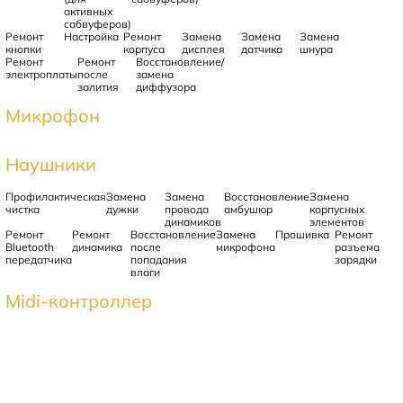
активных
сабвуферов)
Ремонт
Настройка
Ремонт
Замена
Замена
Замена
кнопки
корпуса
дисплея
датчика
шнура
Ремонт
Ремонт
Восстановление/
электроплаты
после
замена
залития
диффузора
Микрофон
Наушники
Профилактическая
Замена
Замена
Восстановление
Замена
чистка
дужки
провода
амбушюр
корпусных
динамиков
элементов
Ремонт
Ремонт
Восстановление
Замена
Прошивка
Ремонт
Bluetooth
динамика
после
микрофона
разъема
передатчика
попадания
зарядки
влаги
Midi-контроллер