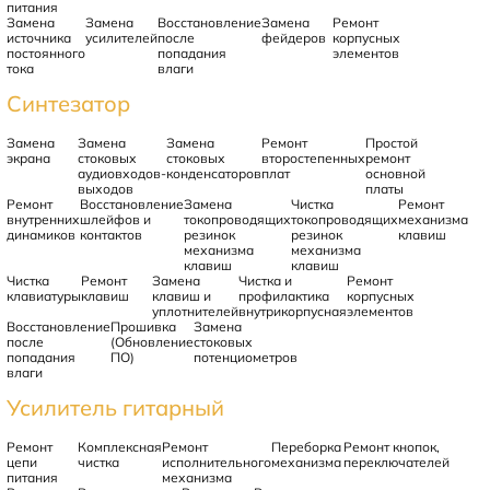
питания
Замена
Замена
Восстановление
Замена
Ремонт
источника
усилителей
после
фейдеров
корпусных
постоянного
попадания
элементов
тока
влаги
Синтезатор
Замена
Замена
Замена
Ремонт
Простой
экрана
стоковых
стоковых
второстепенных
ремонт
аудиовходов-
конденсаторов
плат
основной
выходов
платы
Ремонт
Восстановление
Замена
Чистка
Ремонт
внутренних
шлейфов и
токопроводящих
токопроводящих
механизма
динамиков
контактов
резинок
резинок
клавиш
механизма
механизма
клавиш
клавиш
Чистка
Ремонт
Замена
Чистка и
Ремонт
клавиатуры
клавиш
клавиш и
профилактика
корпусных
уплотнителей
внутрикорпусная
элементов
Восстановление
Прошивка
Замена
после
(Обновление
стоковых
попадания
ПО)
потенциометров
влаги
Усилитель гитарный
Ремонт
Комплексная
Ремонт
Переборка
Ремонт кнопок,
цепи
чистка
исполнительного
механизма
переключателей
питания
механизма